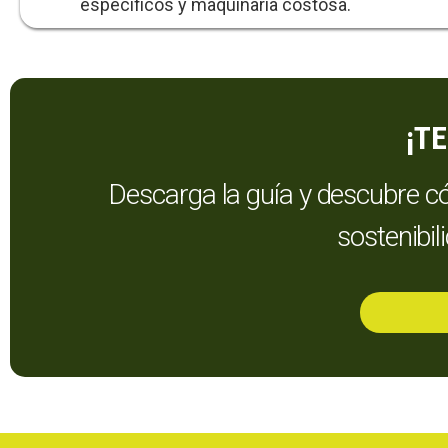
específicos y maquinaria costosa.
¡T
Descarga la guía y descubre c
sostenibil