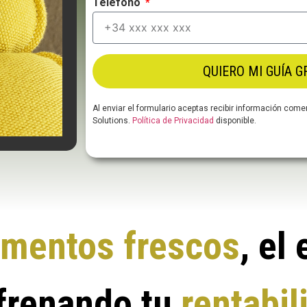
Teléfono
QUIERO MI GUÍA G
Al enviar el formulario aceptas recibir información co
Solutions.
Política de Privacidad
disponible.
imentos frescos
, el
frenando tu
rentabil