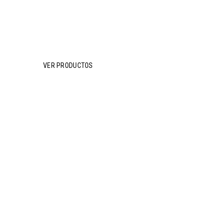
Envase para
la industria
VER PRODUCTOS
Bolsas
de basura