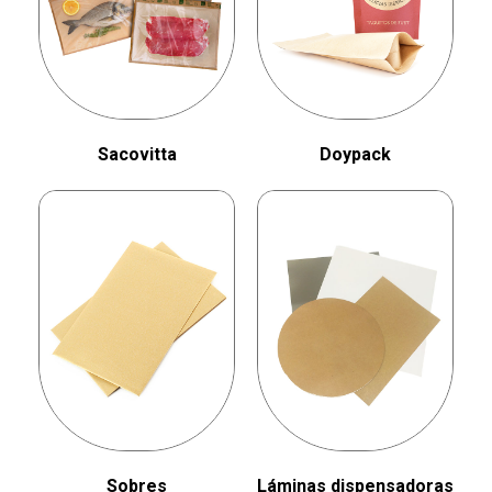
Sacovitta
Doypack
Sobres
Láminas dispensadoras