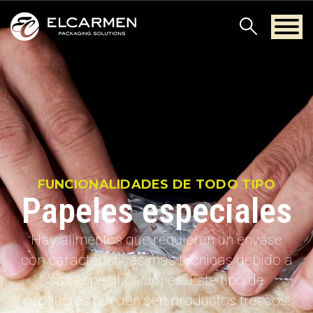
FUNCIONALIDADES DE TODO TIPO
Papeles especiales
Hay alimentos que requieren un envase
con características más técnicas debido a
sus especificaciones. Este tipo de
productos pueden ser: productos frescos,