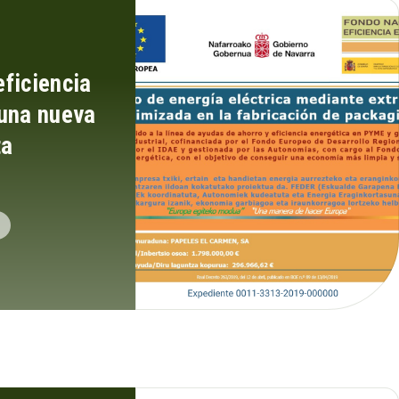
ficiencia
 una nueva
ta