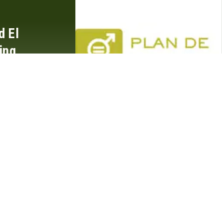
d El
ing