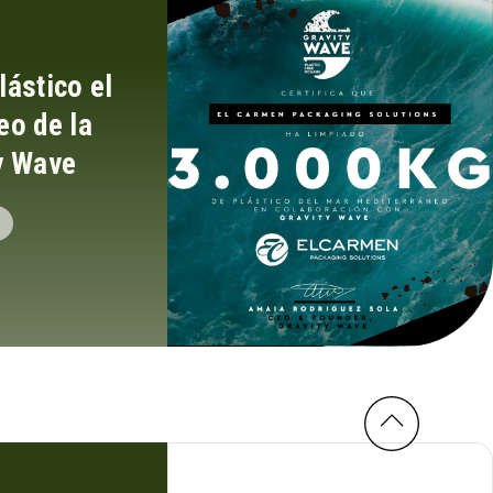
ástico el
eo de la
y Wave