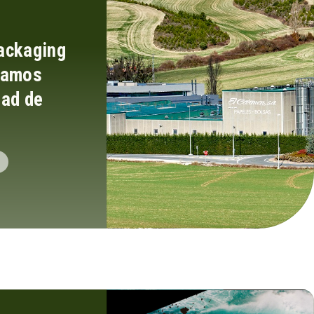
ackaging
iamos
dad de