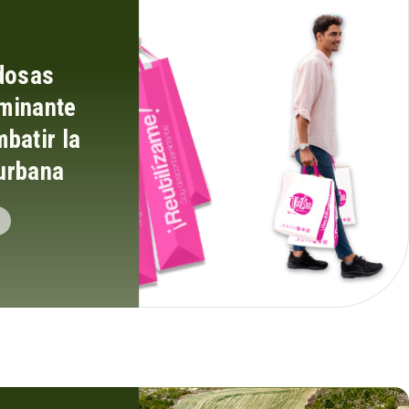
edosas
minante
batir la
urbana