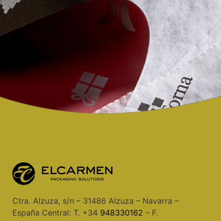
Ctra. Alzuza, s/n – 31486 Alzuza – Navarra –
España Central: T. +34
948330162
– F.