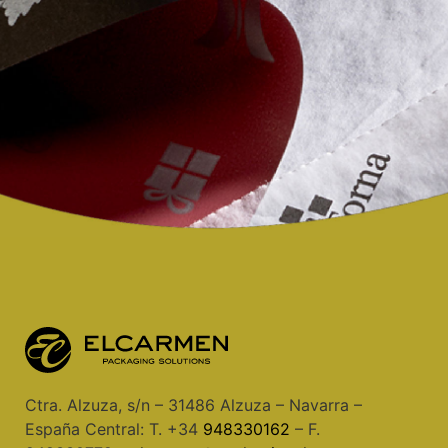
Ctra. Alzuza, s/n – 31486 Alzuza – Navarra –
España Central: T. +34
948330162
– F.