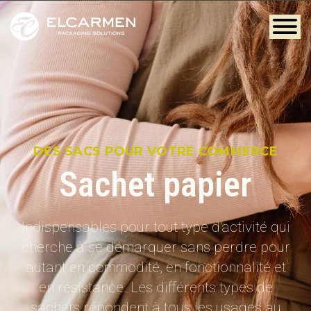
DES SACS POUR VOTRE COMMERCE
Sachet papier
Indispensables pour tout type d'activité qui
cherche à se démarquer sans perdre pour
autant en commodité, en fonctionnalité et
en résistance. Les différents types de
sachets répondent à tous les usages au