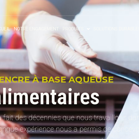
UEIL
NOTRE ENGAGEMENT
PRODUITS
SOLUTIONS DURABLE
ENCRE À BASE AQUEUSE
alimentaires
 fait des décennies que nous travaillons dan
e longue expérience nous a permis de concevo