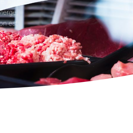
e. Au
ierge,
ion est