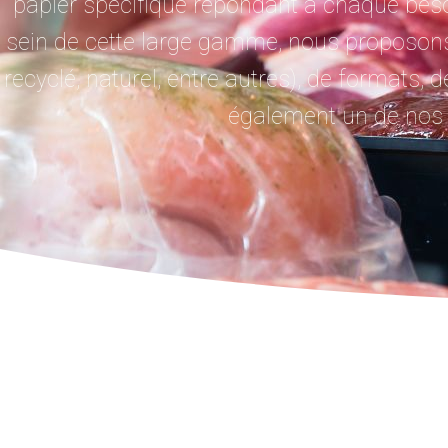
papier spécifique répondant à chaque be
sein de cette large gamme, nous proposons
recyclé, naturel, entre autres), de formats,
également un de nos p