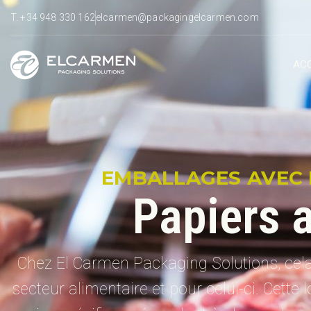
T. +34 948 330 162
elcarmen@packagingelcarmen.com
ACC
EMBALLAGES AVEC 
Papiers 
Chez El Carmen Packaging Solutions, cela
secteur alimentaire et pour celui-ci. Cett