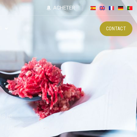
ACHETER
CONTACT
S
s le
ir un