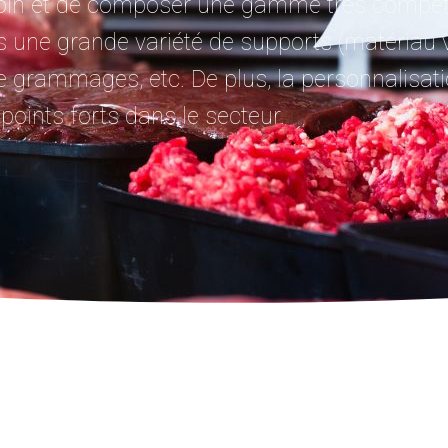
soin et de composer une gamme très compèt
 une grande variété de supports (matériau v
 de grammages, etc. De plus, la personnalisat
oints forts dans le secteur.