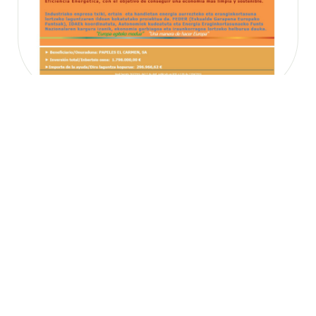
En El Carmen Packaging
Solutions reducimos nuestra
huella con energía solar de
autoconsumo