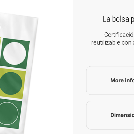
La bolsa p
Certificac
reutilizable con
More inf
Dimensi